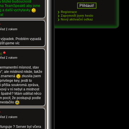
v blízké budoucnosti
 na TeamSpeak6 aby jsme
g a další vychytavky
Registrace
at
Zapomněl jsem heslo
Nový aktivační odkaz
před 1 rokem
výpadek. Problém vypadá
jišťujeme víc
90
před 1 rokem
permanentní mísnost, stav
o", ale místnost nikde, takže
to znamená
zkusila jsem
rivilege key, jestli to
 přišla soukromá zpráva,
akový v ní nebyl a mistnost
o špatně? Mám udělat něco
 pocit, že postupuji podle
 nestačilo
před 1 rokem
funguje ? Server byl včera