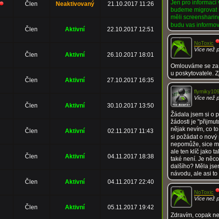
Jen pro informaci 
Člen
Neaktivovaný
21.10.2017 11:26
budeme migrovat
měli screensharin
budu vas informov
Člen
Aktivní
22.10.2017 12:51
NoToxic
Více než 
Člen
Aktivní
26.10.2017 18:01
Omlouváme se za 
u poskytovatele. Z
Člen
Aktivní
27.10.2017 16:35
flymiky10
Více než 
Člen
Aktivní
30.10.2017 13:50
Žádala jsem si o 
žádosti je "přijmut
nějak nevím, co 
Člen
Aktivní
02.11.2017 11:43
si požádat o nový p
nepomůže, sice mi
ale ten klíč jako t
Člen
Aktivní
04.11.2017 18:38
také není. Je něc
dalšího? Měla jsem
návodu, ale asi to
Člen
Aktivní
04.11.2017 22:40
NoToxic
Více než 
Člen
Aktivní
05.11.2017 19:42
Zdravím, copak ne