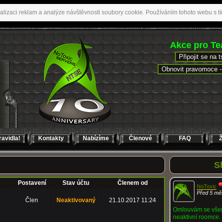
alizaci reklam a analýze návštěvnosti soubory cookie. Používáním tohoto webu s tí
Akce pro T
Připojit se na 
Obnovit pravomoce - 
ravidla!
Kontakty
Nabízíme
Členové
FAQ
Ž
S
Postavení
Stav účtu
Členem od
NoToxic
Před 5 mě
Člen
Neaktivovaný
21.10.2017 11:24
Omlouvám se všem
neaktivní roomce. 