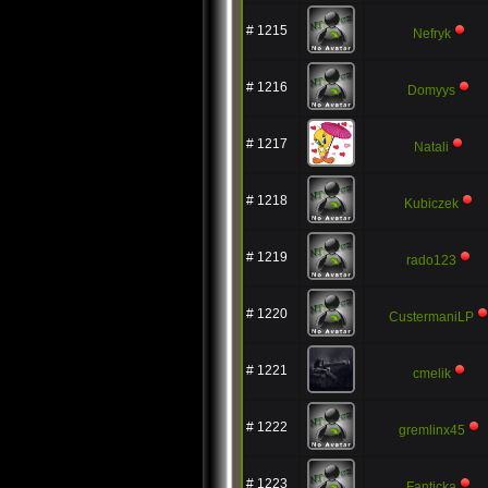
# 1215
Nefryk
# 1216
Domyys
# 1217
Natali
# 1218
Kubiczek
# 1219
rado123
# 1220
CustermaniLP
# 1221
cmelik
# 1222
gremlinx45
# 1223
Fanticka