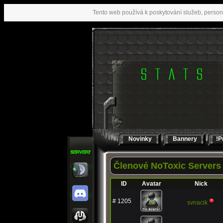
Tento web používá k poskytování služeb, person
Novinky
Bannery
!P
Členové NoToxic Servers
ID
Avatar
Nick
# 1205
svnacik