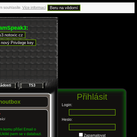
m souhlasíte.
Více informací
Beru na vědomí
eamSpeak3:
ts3.notoxic.cz
nový Privilege key
ádosti
TS3
Přihlásit
houtbox
Login:
síci
Heslo:
 komu přišel Email o
Uklikl jsem se v databazi.
Zapamatovat