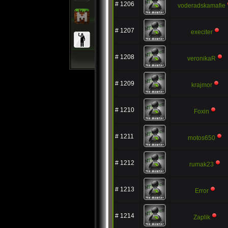
# 1206
voderadskamafie
# 1207
execiter
# 1208
veronikaR
# 1209
krajmor
# 1210
Foxin
# 1211
motos650
# 1212
rumak23
# 1213
Error
# 1214
Zaplik