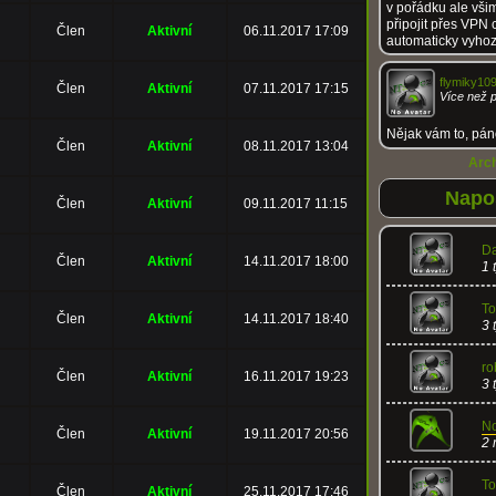
v pořádku ale všim
připojit přes VPN 
Člen
Aktivní
06.11.2017 17:09
automaticky vyho
flymiky10
Člen
Aktivní
07.11.2017 17:15
Více než 
Nějak vám to, pá
Člen
Aktivní
08.11.2017 13:04
Arc
Napos
Člen
Aktivní
09.11.2017 11:15
D
Člen
Aktivní
14.11.2017 18:00
1 
T
Člen
Aktivní
14.11.2017 18:40
3 
r
Člen
Aktivní
16.11.2017 19:23
3 
No
Člen
Aktivní
19.11.2017 20:56
2 
To
Člen
Aktivní
25.11.2017 17:46