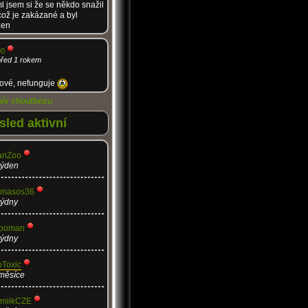
l jsem si že se někdo snažil
což je zakázané a byl
zen
90
před 1 rokem
nové, nefunguje
hív shoutboxu
led aktivní
anZoo
týden
omasos36
týdny
oboman
týdny
Toxic
měsíce
miikCZE